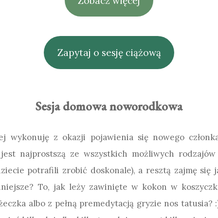
Zobacz więcej
Zapytaj o sesję ciążową
Sesja domowa noworodkowa
ej wykonuję z okazji pojawienia się nowego człon
st najprostszą ze wszystkich możliwych rodzajów s
ecie potrafili zrobić doskonale), a resztą zajmę się j
nniejsze? To, jak leży zawinięte w kokon w koszycz
czka albo z pełną premedytacją gryzie nos tatusia? :