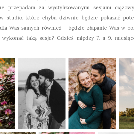
nie przepadam za wystylizowanymi sesjami ciążo
 w studio, które chyba dziwnie będzie pokazać pot
 dla Was samych również – będzie złapanie Was w obi
j wykonać taką sesję? Gdzieś między 7. a 9. miesi