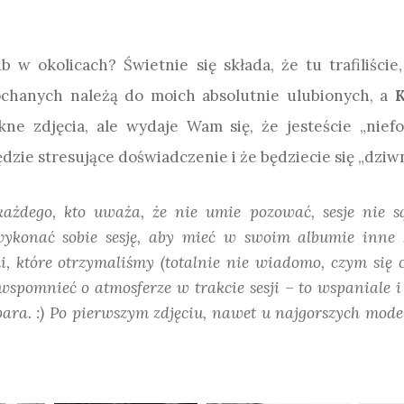
 w okolicach? Świetnie się składa, że tu trafiliście
ochanych należą do moich absolutnie ulubionych, a
K
ne zdjęcia, ale wydaje Wam się, że jesteście „niefo
dzie stresujące doświadczenie i że będziecie się „dziwni
każdego, kto uważa, że nie umie pozować, sesje nie s
konać sobie sesję, aby mieć w swoim albumie inne zdj
i, które otrzymaliśmy (totalnie nie wiadomo, czym się 
e wspomnieć o atmosferze w trakcie sesji – to wspaniale 
ra. :) Po pierwszym zdjęciu, nawet u najgorszych modeli