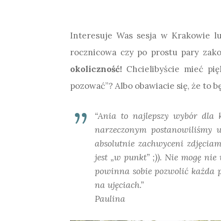
Interesuje Was sesja w Krakowie lub
rocznicowa czy po prostu pary zak
okoliczność!
Chcielibyście mieć pięk
pozować”? Albo obawiacie się, że to bę
“Ania to najlepszy wybór dla 
narzeczonym postanowiliśmy wy
absolutnie zachwyceni zdjęciam
jest „w punkt” ;)). Nie mogę ni
powinna sobie pozwolić każda pa
na ujęciach.”
Paulina