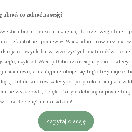
 ubrać, co zabrać na sesję?
westii ubioru: musicie czuć się dobrze, wygodnie i p
nak też istotne, ponieważ Wasz ubiór również ma wpły
rdzo jaskrawych barw, wzorzystych materiałów i ciuch
ego, czyli od Was. :) Dobierzcie się stylem – zdecyd
ej casualowo, a następnie oboje się tego trzymajcie, 
ką. ;) Dobór kolorów zależy od pory roku i miejsca, w 
enne wskazówki, dzięki którym dobiorą odpowiednią ga
ów – bardzo chętnie doradzam!
Zapytaj o sesję