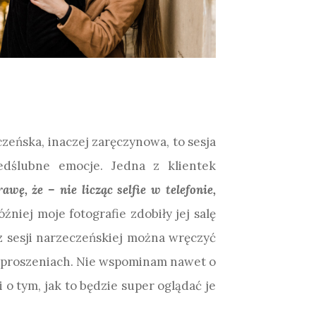
zeńska, inaczej zaręczynowa, to sesja
edślubne emocje. Jedna z klientek
wę, że – nie licząc selfie w telefonie,
Później moje fotografie zdobiły jej salę
 z sesji narzeczeńskiej można wręczyć
aproszeniach. Nie wspominam nawet o
 o tym, jak to będzie super oglądać je