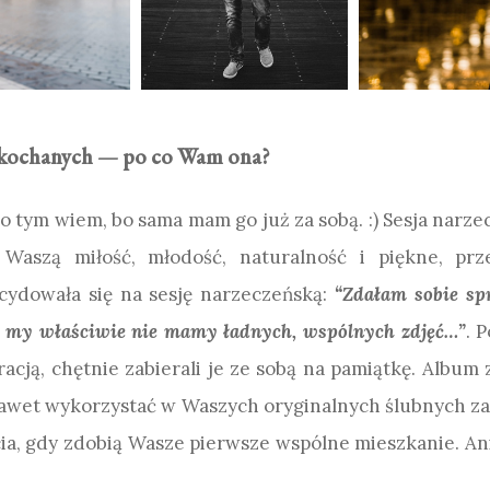
a zakochanych — po co Wam ona?
o tym wiem, bo sama mam go już za sobą. :) Sesja narzec
Waszą miłość, młodość, naturalność i piękne, prz
cydowała się na sesję narzeczeńską:
“Zdałam sobie spra
– my właściwie nie mamy ładnych, wspólnych zdjęć…”
. 
racją, chętnie zabierali je ze sobą na pamiątkę. Album
awet wykorzystać w Waszych oryginalnych ślubnych z
cia, gdy zdobią Wasze pierwsze wspólne mieszkanie. Ani