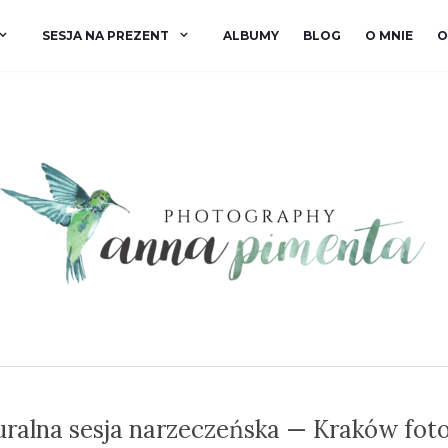
SESJA NA PREZENT
ALBUMY
BLOG
O MNIE
O
ralna sesja narzeczeńska — Kraków fot