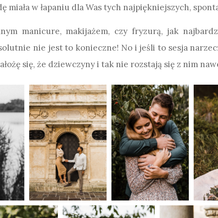
ę miała w łapaniu dla Was tych najpiękniejszych, spon
nalnym manicure, makijażem, czy fryzurą, jak najbar
olutnie nie jest to konieczne! No i jeśli to sesja narz
żę się, że dziewczyny i tak nie rozstają się z nim nawet